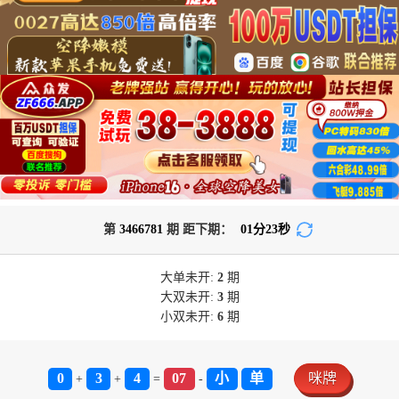
第
3466781
期 距下期：
01
分
23
秒
大单
未开:
2
期
大双
未开:
3
期
小双
未开:
6
期
0
3
4
07
小
单
咪牌
+
+
=
-