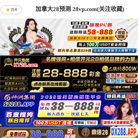
加拿大28预测 28vp.com(关注收藏)
白天